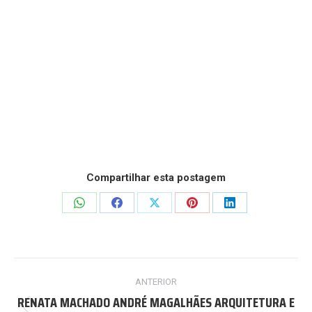
Compartilhar esta postagem
Share
Share
Share
Share
Share
on
on
on
on
on
WhatsApp
Facebook
X
Pinterest
LinkedIn
Project
ANTERIOR
navigation
RENATA MACHADO ANDRÉ MAGALHÃES ARQUITETURA E