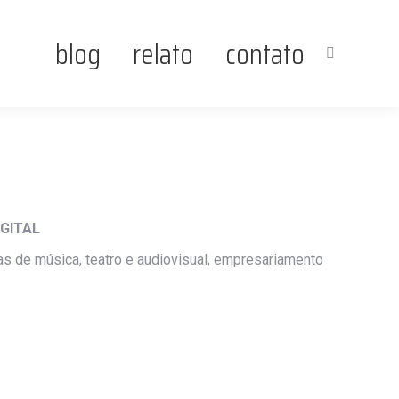
blog
relato
contato
Search:
IGITAL
as de música, teatro e audiovisual, empresariamento