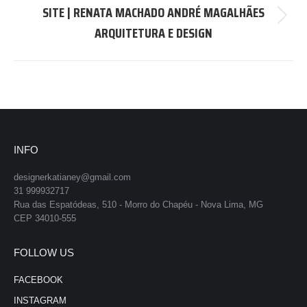
SITE | RENATA MACHADO ANDRÉ MAGALHÃES
Next
ARQUITETURA E DESIGN
project:
INFO
designerkatianey@gmail.com
31 999932717
Rua das Espatódeas, 510 - Morro do Chapéu - Nova Lima, MG
CEP 34010-555
FOLLOW US
FACEBOOK
INSTAGRAM