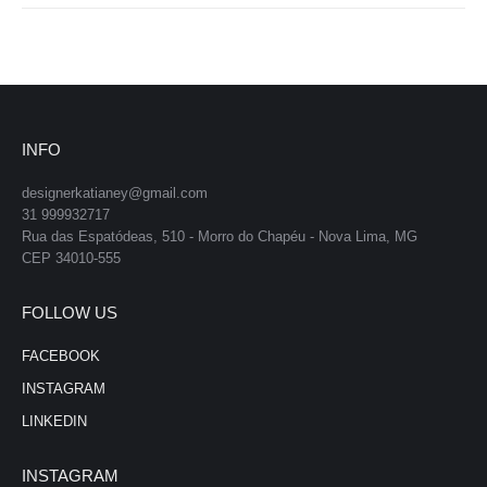
INFO
designerkatianey@gmail.com
31 999932717
Rua das Espatódeas, 510 - Morro do Chapéu - Nova Lima, MG
CEP 34010-555
FOLLOW US
FACEBOOK
INSTAGRAM
LINKEDIN
INSTAGRAM