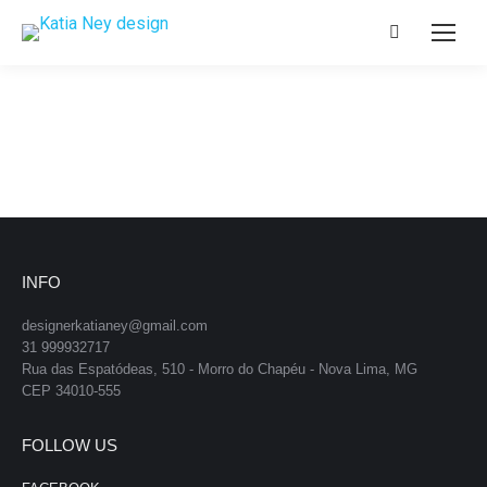
Search:
INFO
designerkatianey@gmail.com
31 999932717
Rua das Espatódeas, 510 - Morro do Chapéu - Nova Lima, MG
CEP 34010-555
FOLLOW US